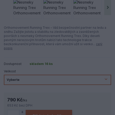
Orthomovement Running Trex – Váš bezpečnostní partner na ledu a
sněhu Zažijte jistotu a stabilitu na zledovatělých a zasněžených
površích s nesmeky Orthomovement Running Trex. Díky deseti
pevným nerezovým hrotům nabízí tato technologie trakce
bezkonkurenční přilnavost, která vám umožní užít si venko...
celý
popis
Dostupnost
skladem 16 ks
Velikost
790 Kč
/
ks
653 Kč
bez DPH