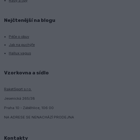
Rady a tipy
Nejčtenější na blogu
Péče o obuv
Jak na puchýře
Hallux vagus
Vzorkovna a sídlo
RaketSport s.r.o.
Jesenická 265/38
Praha 10 - Záběhlice, 106 00
NA ADRESE SE NENACHÁZÍ PRODEJNA
Kontakty