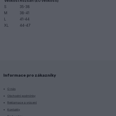
Velikost
Rozsah (EU velikosti)
S
35-38
M
38-41
L
41-44
XL
44-47
Informace pro zákazníky
O nás
Obchodní podmínky
Reklamace a vrácení
Kontakty