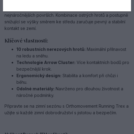
vytvářejí více kontaktních bodů s povrchem. To zvyšuje trakci
a zajišťuje, že se budete cítit bezpečně i na těch
nejnáročnějších površích. Kombinace ostrých hrotů a postupně
snižující se výšky směrem ke středu zaručuje pevný a stabilní
kontakt se zemí.
Klíčové vlastnosti:
10 robustních nerezových hrotů:
Maximální přilnavost
na ledu a sněhu.
Technologie Arrow Cluster:
Více kontaktních bodů pro
bezpečnější krok.
Ergonomický design:
Stabilita a komfort při chůzi i
běhu.
Odolné materiály:
Navrženo pro dlouhou životnost a
náročné podmínky.
Připravte se na zimní sezónu s Orthomovement Running Trex a
užijte si každé zimní dobrodružství s jistotou a bezpečím.