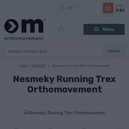
0
ks
CZK
0 Kč
Menu
Hledat
Úvod
NESMEKY
Nesmeky Running Trex Orthomovement
Nesmeky Running Trex
Orthomovement