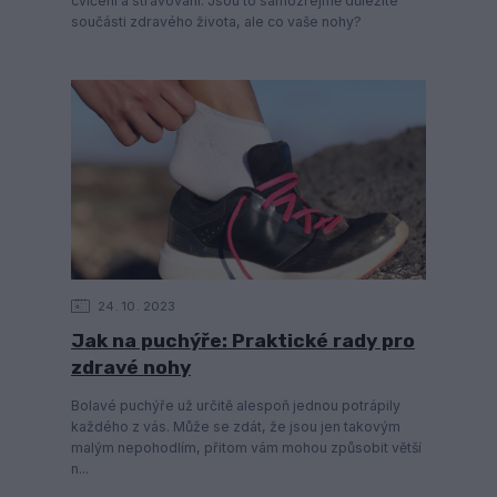
cvičení a stravování. Jsou to samozřejmě důležité
součásti zdravého života, ale co vaše nohy?
24
10
2023
Jak na puchýře: Praktické rady pro
zdravé nohy
Bolavé puchýře už určitě alespoň jednou potrápily
každého z vás. Může se zdát, že jsou jen takovým
malým nepohodlím, přitom vám mohou způsobit větší
n...