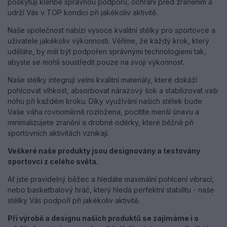
poskytují klenbě správnou podporu, ochrání před zraněním a
udrží Vás v TOP kondici při jakékoliv aktivitě.
Naše společnost nabízí vysoce kvalitní stélky pro sportovce a
uživatele jakékoliv výkonnosti. Věříme, že každý krok, který
uděláte, by měl být podpořen správnými technologiemi tak,
abyste se mohli soustředit pouze na svoji výkonnost.
Naše stélky integrují velmi kvalitní materiály, které dokáží
pohlcovat vlhkost, absorbovat nárazový šok a stabilizovat vaši
nohu při každém kroku. Díky využívání našich stélek bude
Vaše váha rovnoměrně rozložena, pocítíte menší únavu a
minimalizujete zranění a drobné oděrky, které běžně při
sportovních aktivitách vznikají.
Veškeré naše produkty jsou designovány a testovány
sportovci z celého světa.
Ať jste pravidelný běžec a hledáte maximální pohlcení vibrací,
nebo basketbalový hráč, který hledá perfektní stabilitu - naše
stélky Vás podpoří při jakékoliv aktivitě.
Při výrobě a designu našich produktů se zajímáme i o