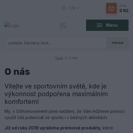
0
ks
CZK
0 Kč
Menu
Hledat
Úvod
O nás
O nás
Vítejte ve sportovním světě, kde je
výkonnost podpořena maximálním
komfortem!
My, v Orthomovement jsme nadšeni, že Vám můžeme pomoci
využít Váš potenciál ve sportu i v běžných aktivitách.
Již od roku 2018 vyrábíme prémiové produkty
, které