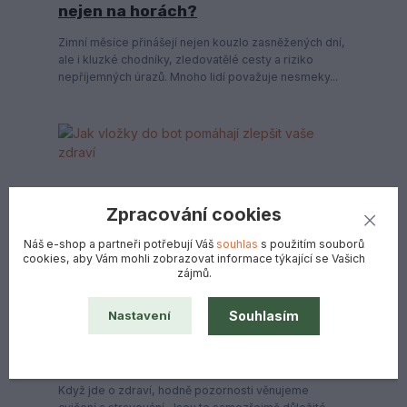
nejen na horách?
Zimní měsíce přinášejí nejen kouzlo zasněžených dní,
ale i kluzké chodníky, zledovatělé cesty a riziko
nepříjemných úrazů. Mnoho lidí považuje nesmeky...
Zpracování cookies
Náš e-shop a partneři potřebují Váš
souhlas
s použitím souborů
cookies, aby Vám mohli zobrazovat informace týkající se Vašich
zájmů.
27
12
2023
Souhlasím
Nastavení
Jak vložky do bot pomáhají zlepšit
vaše zdraví
Když jde o zdraví, hodně pozornosti věnujeme