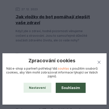
27
12
2023
Jak vložky do bot pomáhají zlepšit
vaše zdraví
Když jde o zdraví, hodně pozornosti věnujeme
cvičení a stravování. Jsou to samozřejmě důležité
součásti zdravého života, ale co vaše nohy?
Zpracování cookies
Náš e-shop a partneři potřebují Váš
souhlas
s použitím souborů
cookies, aby Vám mohli zobrazovat informace týkající se Vašich
zájmů.
Souhlasím
Nastavení
24
10
2023