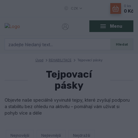
0
ks
CZK
0 Kč
Menu
Hledat
Úvod
REHABILITACE
Tejpovací pásky
Tejpovací
pásky
Objevte naše speciálně vyvinuté tejpy, které zvyšují podporu
a stabilitu bez ohledu na aktivitu – pomáhají vám užívat si
pohyb více a déle
Nejnovější
Nejlevnější
Nejdražší