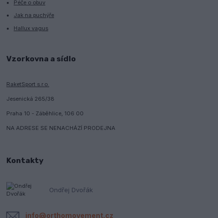
Péče o obuv
Jak na puchýře
Hallux vagus
Vzorkovna a sídlo
RaketSport s.r.o.
Jesenická 265/38
Praha 10 - Záběhlice, 106 00
NA ADRESE SE NENACHÁZÍ PRODEJNA
Kontakty
Ondřej Dvořák
info@orthomovement.cz