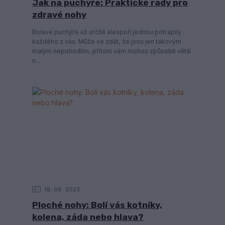
Jak na puchýře: Praktické rady pro
zdravé nohy
Bolavé puchýře už určitě alespoň jednou potrápily
každého z vás. Může se zdát, že jsou jen takovým
malým nepohodlím, přitom vám mohou způsobit větší
n...
18
09
2023
Ploché nohy: Bolí vás kotníky,
kolena, záda nebo hlava?