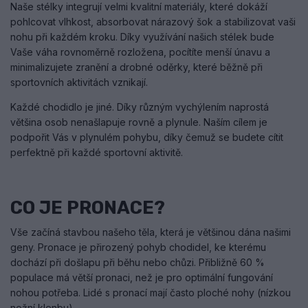
Naše stélky integrují velmi kvalitní materiály, které dokáží
pohlcovat vlhkost, absorbovat nárazový šok a stabilizovat vaši
nohu při každém kroku. Díky využívání našich stélek bude
Vaše váha rovnoměrně rozložena, pocítíte menší únavu a
minimalizujete zranění a drobné oděrky, které běžně při
sportovních aktivitách vznikají.
Každé chodidlo je jiné. Díky různým vychýlením naprostá
většina osob nenašlapuje rovně a plynule. Naším cílem je
podpořit Vás v plynulém pohybu, díky čemuž se budete cítit
perfektně při každé sportovní aktivitě.
CO JE PRONACE?
Vše začíná stavbou našeho těla, která je většinou dána našimi
geny. Pronace je přirozený pohyb chodidel, ke kterému
dochází při došlapu při běhu nebo chůzi. Přibližně 60 %
populace má větší pronaci, než je pro optimální fungování
nohou potřeba. Lidé s pronací mají často ploché nohy (nízkou
nožní klenbu).