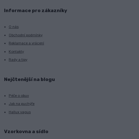
Informace pro zákazníky
O nás
Obchodní podmínky
Reklamace a vrácení
Kontakty
Rady a tipy
Nejčtenější na blogu
Péče o obuv
Jak na puchýře
Hallux vagus
Vzorkovna a sídlo