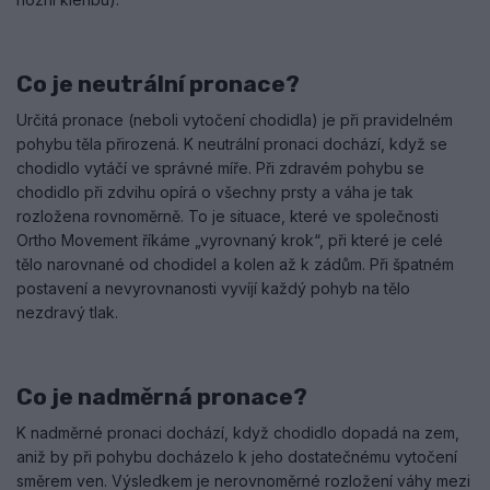
Co je neutrální pronace?
Určitá pronace (neboli vytočení chodidla) je při pravidelném
pohybu těla přirozená. K neutrální pronaci dochází, když se
chodidlo vytáčí ve správné míře. Při zdravém pohybu se
chodidlo při zdvihu opírá o všechny prsty a váha je tak
rozložena rovnoměrně. To je situace, které ve společnosti
Ortho Movement říkáme „vyrovnaný krok“, při které je celé
tělo narovnané od chodidel a kolen až k zádům. Při špatném
postavení a nevyrovnanosti vyvíjí každý pohyb na tělo
nezdravý tlak.
Co je nadměrná pronace?
K nadměrné pronaci dochází, když chodidlo dopadá na zem,
aniž by při pohybu docházelo k jeho dostatečnému vytočení
směrem ven. Výsledkem je nerovnoměrné rozložení váhy mezi