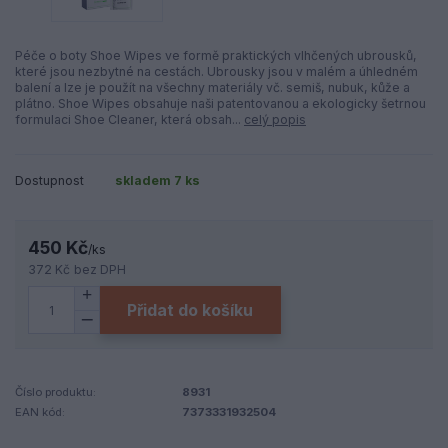
Péče o boty Shoe Wipes ve formě praktických vlhčených ubrousků,
které jsou nezbytné na cestách. Ubrousky jsou v malém a úhledném
balení a lze je použít na všechny materiály vč. semiš, nubuk, kůže a
plátno. Shoe Wipes obsahuje naši patentovanou a ekologicky šetrnou
formulaci Shoe Cleaner, která obsah...
celý popis
Dostupnost
skladem 7 ks
450 Kč
/
ks
372 Kč
bez DPH
Přidat do košíku
Číslo produktu:
8931
EAN kód:
7373331932504