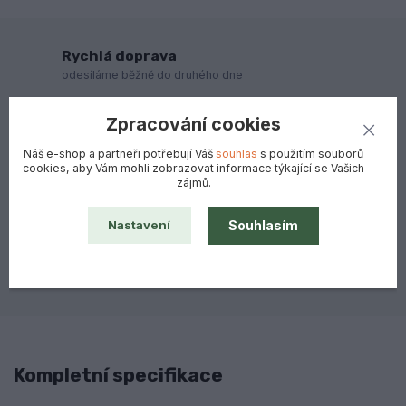
Rychlá doprava
odesíláme běžně do druhého dne
Zpracování cookies
Garance spokojenosti
s vrácením peněz
Náš e-shop a partneři potřebují Váš
souhlas
s použitím souborů
cookies, aby Vám mohli zobrazovat informace týkající se Vašich
zájmů.
Všechno zboží skladem
připravené k expedici
Souhlasím
Nastavení
Výhradní dovozce pro ČR a SR
mnohaleté zkušenosti
Kompletní specifikace