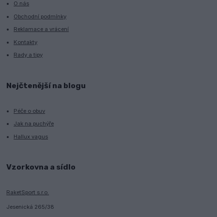
O nás
Obchodní podmínky
Reklamace a vrácení
Kontakty
Rady a tipy
Nejčtenější na blogu
Péče o obuv
Jak na puchýře
Hallux vagus
Vzorkovna a sídlo
RaketSport s.r.o.
Jesenická 265/38