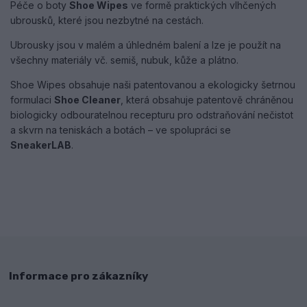
Péče o boty
Shoe Wipes
ve formě praktických vlhčených
ubrousků, které jsou nezbytné na cestách.
Ubrousky jsou v malém a úhledném balení a lze je použít na
všechny materiály vč. semiš, nubuk, kůže a plátno.
Shoe Wipes obsahuje naši patentovanou a ekologicky šetrnou
formulaci
Shoe Cleaner
, která obsahuje patentově chráněnou
biologicky odbouratelnou recepturu pro odstraňování nečistot
a skvrn na teniskách a botách – ve spolupráci se
SneakerLAB
.
Informace pro zákazníky