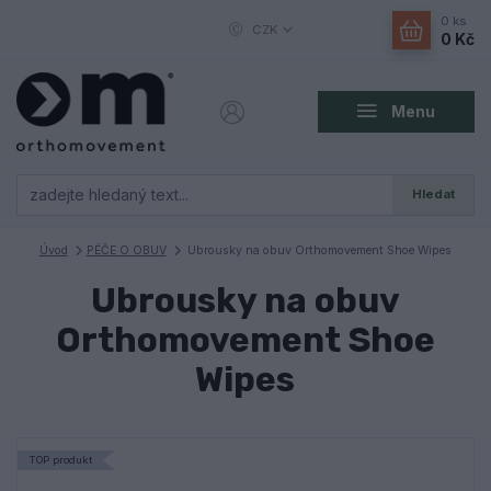
0
ks
CZK
0 Kč
Menu
Hledat
Úvod
PÉČE O OBUV
Ubrousky na obuv Orthomovement Shoe Wipes
Ubrousky na obuv
Orthomovement Shoe
Wipes
TOP produkt