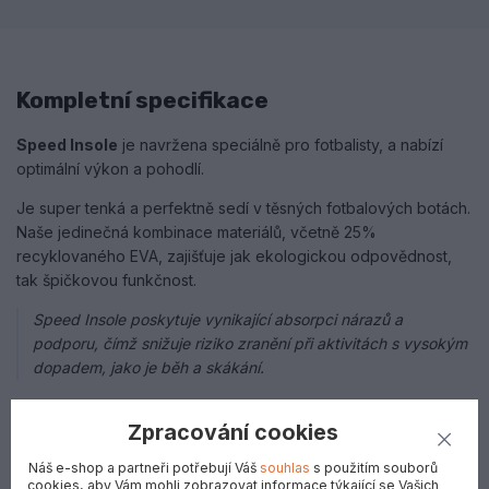
Kompletní specifikace
Speed Insole
je navržena speciálně pro fotbalisty, a nabízí
optimální výkon a pohodlí.
Je super tenká a perfektně sedí v těsných fotbalových botách.
Naše jedinečná kombinace materiálů, včetně 25%
recyklovaného EVA, zajišťuje jak ekologickou odpovědnost,
tak špičkovou funkčnost.
Speed Insole poskytuje vynikající absorpci nárazů a
podporu, čímž snižuje riziko zranění při aktivitách s vysokým
dopadem, jako je běh a skákání.
Zpracování cookies
VLASTNOSTI STÉLKY
Náš e-shop a partneři potřebují Váš
souhlas
s použitím souborů
ORTHOMOVEMENT
cookies, aby Vám mohli zobrazovat informace týkající se Vašich