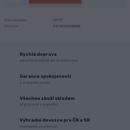
Číslo produktu:
10711
EAN kód:
7373331933686
Rychlá doprava
odesíláme běžně do druhého dne
Garance spokojenosti
s vrácením peněz
Všechno zboží skladem
připravené k expedici
Výhradní dovozce pro ČR a SR
mnohaleté zkušenosti