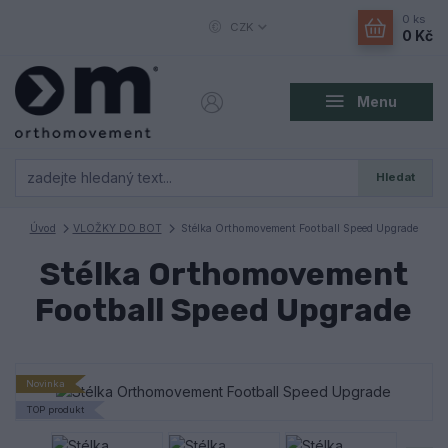
0
ks
CZK
0 Kč
Menu
Hledat
Úvod
VLOŽKY DO BOT
Stélka Orthomovement Football Speed Upgrade
Stélka Orthomovement
Football Speed Upgrade
Novinka
TOP produkt