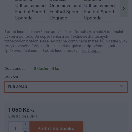
Speed Insole je navržena speciálně pro fotbalisty, a nabízí optimální
výkon a pohodlí. Je super tenká a perfektně sedí v těsných
fotbalových botách. Naše jedinečná kombinace materiálů, včetně 25%
recyklovaného EVA, zajišťuje jak ekologickou odpovědnost, tak
špičkovou funkčnost. Speed Insole poskyt...
celý popis
Dostupnost
Skladem 4 ks
Velikost
1 050 Kč
/
ks
868 Kč
bez DPH
Přidat do košíku