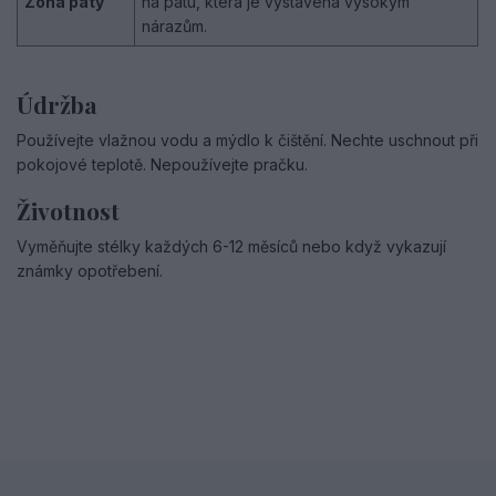
Zóna paty
na patu, která je vystavena vysokým
nárazům.
Údržba
Používejte vlažnou vodu a mýdlo k čištění. Nechte uschnout při
pokojové teplotě. Nepoužívejte pračku.
Životnost
Vyměňujte stélky každých 6-12 měsíců nebo když vykazují
známky opotřebení.