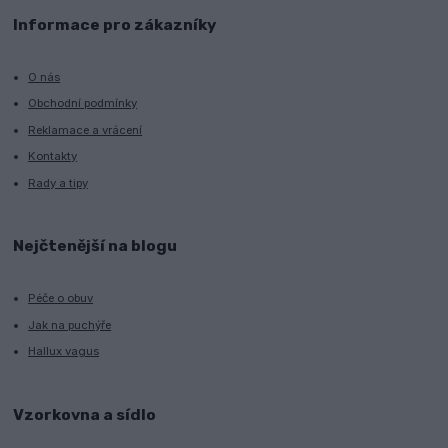
Informace pro zákazníky
O nás
Obchodní podmínky
Reklamace a vrácení
Kontakty
Rady a tipy
Nejčtenější na blogu
Péče o obuv
Jak na puchýře
Hallux vagus
Vzorkovna a sídlo