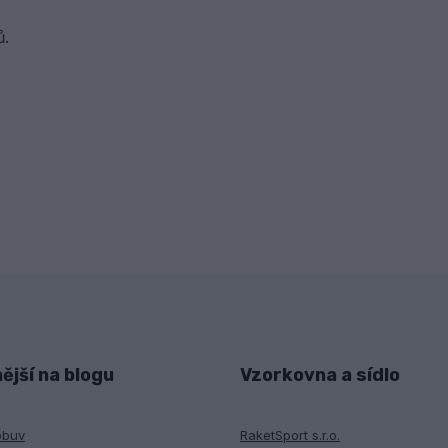
ů.
ější na blogu
Vzorkovna a sídlo
obuv
RaketSport s.r.o.