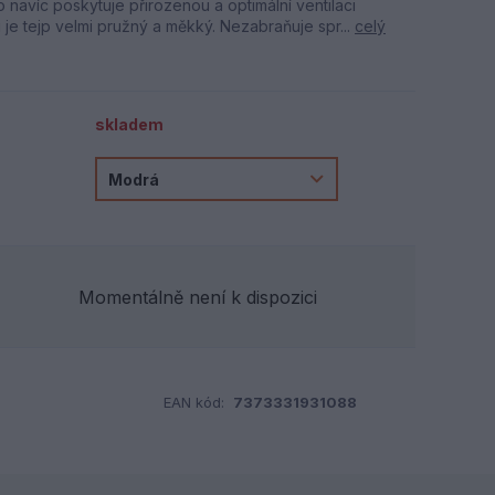
o navíc poskytuje přirozenou a optimální ventilaci
e tejp velmi pružný a měkký. Nezabraňuje spr...
celý
skladem
Momentálně není k dispozici
EAN kód:
7373331931088