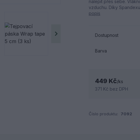
nalepit přes sebe. Vlákn
vzduchu. Díky Spandexu j
popis
Dostupnost
Barva
449 Kč
/
ks
371 Kč
bez DPH
Číslo produktu:
7092