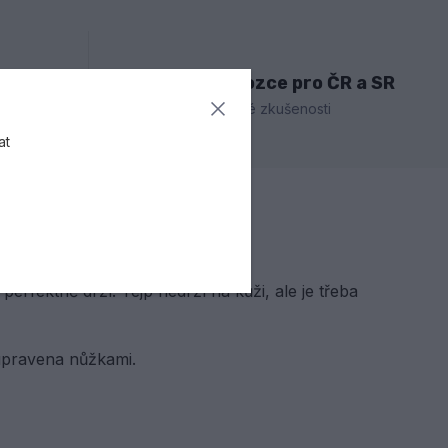
ladem
Výhradní dovozce pro ČR a SR
ci
mnohaleté zkušenosti
at
perfektně drží. Tejp nedrží na kůži, ale je třeba
upravena nůžkami.