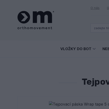
O nás
G
VLOŽKY DO BOT
NE
Tejpov