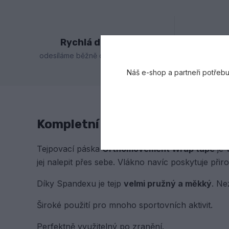
Rychlá doprava
Gar
odesíláme běžně do druhého dne
Náš e-shop a partneři potřebu
Kompletní specifikace
Tejpovací páska
Orthomovement Wrap tape
je 
jej nalepit přes sebe. Vlákno navíc poskytuje přir
Díky Spandexu je tejp
velmi pružný a měkký
. Ne
Široké použití pro mnoho sportovních aktivit.
Perfektně využitelný po zranění.