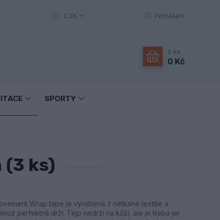
CZK
Přihlášení
0
ks
0 Kč
LITACE
SPORTY
 (3 ks)
vement Wrap tape je vyrobená z netkané textilie a
ěmuž perfektně drží. Tejp nedrží na kůži, ale je třeba jej