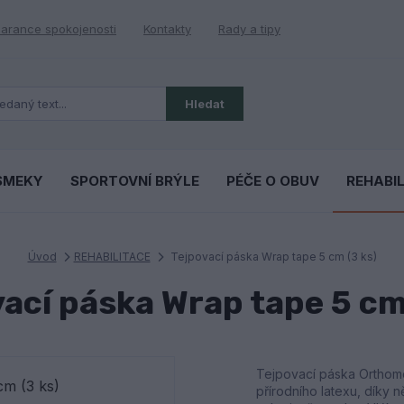
arance spokojenosti
Kontakty
Rady a tipy
Hledat
SMEKY
SPORTOVNÍ BRÝLE
PÉČE O OBUV
REHABI
Úvod
REHABILITACE
Tejpovací páska Wrap tape 5 cm (3 ks)
ací páska Wrap tape 5 cm
Tejpovací páska Orthomo
přírodního latexu, díky n