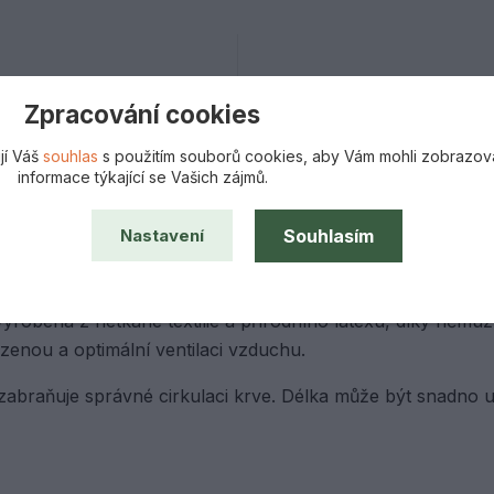
ance spokojenosti
Všechno zboží sk
Zpracování cookies
s vrácením peněz
připravené k expedi
jí Váš
souhlas
s použitím souborů cookies, aby Vám mohli zobrazov
informace týkající se Vašich zájmů.
Souhlasím
Nastavení
vyrobená z netkané textilie a přírodního latexu, díky němuž 
ozenou a optimální ventilaci vzduchu.
zabraňuje správné cirkulaci krve. Délka může být snadno 