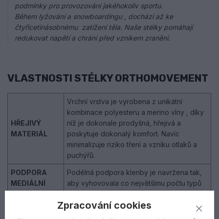
podmínky pro provozování jakéhokoliv sportu.
Během lyžování a snowboardingu , dochází až ke
čtyřicetinásobnému zatížení těla. Naše stélky pomáhají
redukovat napětí a chrání před vznikem zranění.
VLASTNOSTI STÉLKY ORTHOMOVEMENT
Vrchní vrstva je vyrobena z unikátní
kombinace polyesteru a merino vlny , díky
HŘEJIVÝ
níž je dokonale prodyšná, hřejivá a
MATERIÁL
poskytuje dokonalý komfort. Navíc
minimalizuje riziko tření a vzniku otlaků a
puchýřů.
PODPORA
Podélná podpora klenby je navržena tak,
MEDIÁLNÍ
aby vyhovovala co největšímu počtu typů
KLENBY
nohou.
Zpracování cookies
Anatomická pata dokáže rozložit tlak těla,