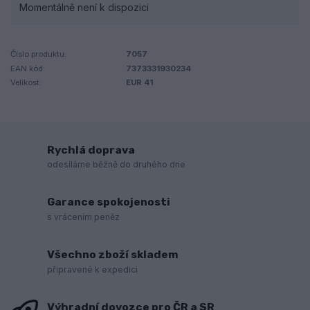
Momentálně není k dispozici
Číslo produktu:
7057
EAN kód:
7373331930234
Velikost:
EUR 41
Rychlá doprava
odesíláme běžně do druhého dne
Garance spokojenosti
s vrácením peněz
Všechno zboží skladem
připravené k expedici
Výhradní dovozce pro ČR a SR