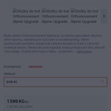
Naše stélka Orthomovement Alpine je vyrobena speciálně všechny
zimní sporty, zejména pro lyžování a snowboarding. Všem
sportovcům pomáhá redukovat zatížení kloubů a svalů a zároveň
redukuje únavu. Sledovali jsme typické znaky pohybu při této aktivitě.
Tyto údaje, včetně informací o tlaku, vyvíjeném ...
celý popis
Dostupnost
skladem
Velikost
1 599 Kč
/
ks
1 321 Kč
bez DPH