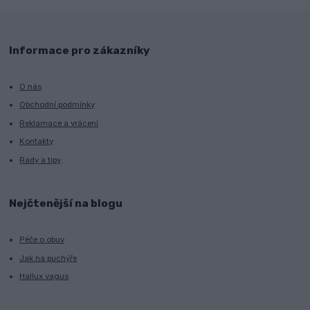
Informace pro zákazníky
O nás
Obchodní podmínky
Reklamace a vrácení
Kontakty
Rady a tipy
Nejčtenější na blogu
Péče o obuv
Jak na puchýře
Hallux vagus