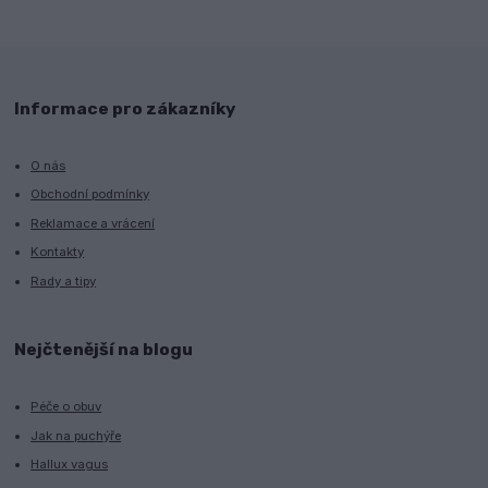
Informace pro zákazníky
O nás
Obchodní podmínky
Reklamace a vrácení
Kontakty
Rady a tipy
Nejčtenější na blogu
Péče o obuv
Jak na puchýře
Hallux vagus