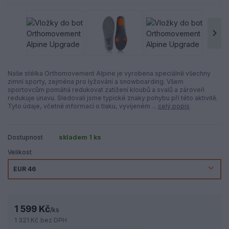
Naše stélka Orthomovement Alpine je vyrobena speciálně všechny
zimní sporty, zejména pro lyžování a snowboarding. Všem
sportovcům pomáhá redukovat zatížení kloubů a svalů a zároveň
redukuje únavu. Sledovali jsme typické znaky pohybu při této aktivitě.
Tyto údaje, včetně informací o tlaku, vyvíjeném ...
celý popis
Dostupnost
skladem 1 ks
Velikost
1 599 Kč
/
ks
1 321 Kč
bez DPH