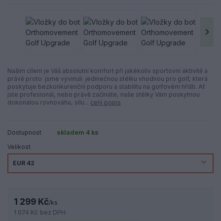
Našim cílem je Váš absolutní komfort při jakékoliv sportovní aktivitě a
právě proto jsme vyvinuli jedinečnou stélku vhodnou pro golf, která
poskytuje bezkonkurenční podporu a stabilitu na golfovém hřišti. Ať
jste profesionál, nebo právě začínáte, naše stélky Vám poskytnou
dokonalou rovnováhu, sílu...
celý popis
Dostupnost
skladem 4 ks
Velikost
1 299 Kč
/
ks
1 074 Kč
bez DPH