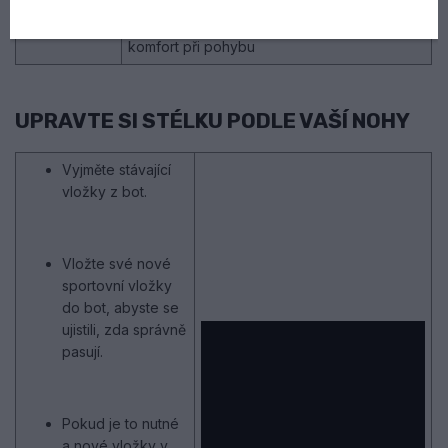
POHLCENÍ
účinně tlumit nárazy v oblasti paty, kloubů a
VIBRACÍ
kostech tak,, aby zajistila maximální úlevu a
komfort při pohybu
UPRAVTE SI STÉLKU PODLE VAŠÍ NOHY
Vyjměte stávající
vložky z bot.
Vložte své nové
sportovní vložky
do bot, abyste se
ujistili, zda správně
pasují.
Pokud je to nutné
a nové vložky v