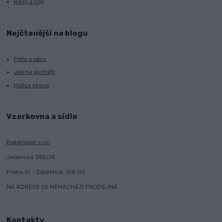
Rady a tipy
Nejčtenější na blogu
Péče o obuv
Jak na puchýře
Hallux vagus
Vzorkovna a sídlo
RaketSport s.r.o.
Jesenická 265/38
Praha 10 - Záběhlice, 106 00
NA ADRESE SE NENACHÁZÍ PRODEJNA
Kontakty