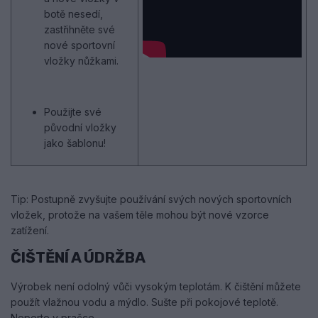
botě nesedí,
zastřihněte své
nové sportovní
vložky nůžkami.
Použijte své
původní vložky
jako šablonu!
Tip: Postupně zvyšujte používání svých nových sportovních
vložek, protože na vašem těle mohou být nové vzorce
zatížení.
ČIŠTĚNÍ A ÚDRŽBA
Výrobek není odolný vůči vysokým teplotám. K čištění můžete
použít vlažnou vodu a mýdlo. Sušte při pokojové teplotě.
Neperte v pračce.