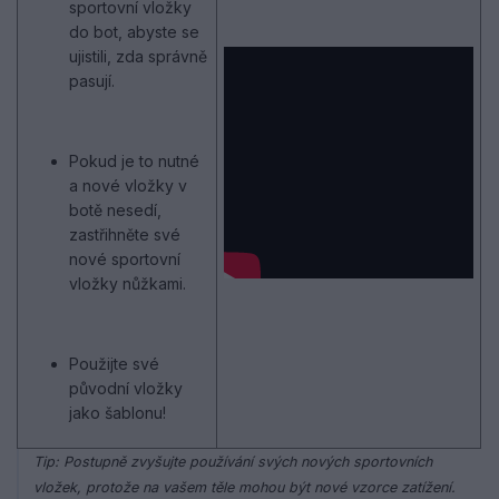
sportovní vložky
do bot, abyste se
ujistili, zda správně
pasují.
Pokud je to nutné
a nové vložky v
botě nesedí,
zastřihněte své
nové sportovní
vložky nůžkami.
Použijte své
původní vložky
jako šablonu!
Tip: Postupně zvyšujte používání svých nových sportovních
vložek, protože na vašem těle mohou být nové vzorce zatížení.