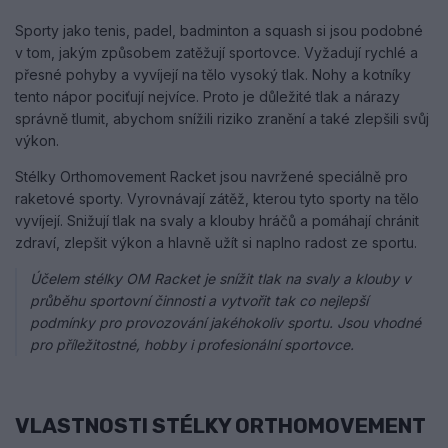
Sporty jako tenis, padel, badminton a squash si jsou podobné
v tom, jakým způsobem zatěžují sportovce. Vyžadují rychlé a
přesné pohyby a vyvíjejí na tělo vysoký tlak. Nohy a kotníky
tento nápor pociťují nejvíce. Proto je důležité tlak a nárazy
správně tlumit, abychom snížili riziko zranění a také zlepšili svůj
výkon.
Stélky Orthomovement Racket jsou navržené speciálně pro
raketové sporty. Vyrovnávají zátěž, kterou tyto sporty na tělo
vyvíjejí. Snižují tlak na svaly a klouby hráčů a pomáhají chránit
zdraví, zlepšit výkon a hlavně užít si naplno radost ze sportu.
Účelem stélky OM Racket je snížit tlak na svaly a klouby v
průběhu sportovní činnosti a vytvořit tak co nejlepší
podmínky pro provozování jakéhokoliv sportu. Jsou vhodné
pro příležitostné, hobby i profesionální sportovce.
VLASTNOSTI STÉLKY ORTHOMOVEMENT