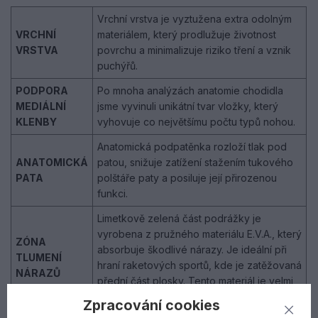
Vrchní vrstva je vyztužena extra odolným
VRCHNÍ
materiálem, který prodlužuje životnost
VRSTVA
povrchu a minimalizuje riziko tření a vznik
puchýřů.
PODPORA
Po mnoha analýzách anatomie chodidla
MEDIÁLNÍ
jsme vyvinuli unikátní tvar vložky, který
KLENBY
vyhovuje co největšímu počtu typů nohou.
Anatomická podpatěnka rozloží tlak pod
ANATOMICKÁ
patou, snižuje zatížení stažením tukového
PATA
polštáře paty a posiluje její přirozenou
funkci.
Limetkově zelená část podrážky je
vyrobena z pružného materiálu E.V.A., který
ZÓNA
absorbuje škodlivé nárazy. Je ideální při
TLUMENÍ
hraní raketových sportů, kde je zatěžovaná
NÁRAZŮ
přední část plosky. Tento materiál je velmi
lehký a zlepšuje ventilaci vzduchu v botě.
Zpracování cookies