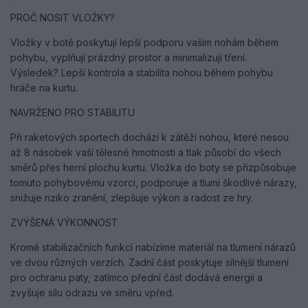
PROČ NOSIT VLOŽKY?
Vložky v botě poskytují lepší podporu vašim nohám během
pohybu, vyplňují prázdný prostor a minimalizují tření.
Výsledek? Lepší kontrola a stabilita nohou během pohybu
hráče na kurtu.
NAVRŽENO PRO STABILITU
Při raketových sportech dochází k zátěži nohou, které nesou
až 8 násobek vaší tělesné hmotnosti a tlak působí do všech
směrů přes herní plochu kurtu. Vložka do boty se přizpůsobuje
tomuto pohybovému vzorci, podporuje a tlumí škodlivé nárazy,
snižuje riziko zranění, zlepšuje výkon a radost ze hry.
ZVÝŠENÁ VÝKONNOST
Kromě stabilizačních funkcí nabízíme materiál na tlumení nárazů
ve dvou různých verzích. Zadní část poskytuje silnější tlumení
pro ochranu paty, zatímco přední část dodává energii a
zvyšuje sílu odrazu ve směru vpřed.