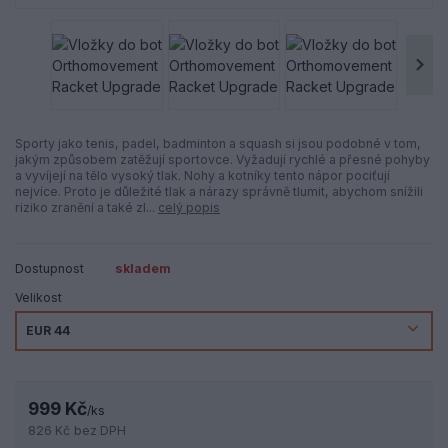
Sporty jako tenis, padel, badminton a squash si jsou podobné v tom,
jakým způsobem zatěžují sportovce. Vyžadují rychlé a přesné pohyby
a vyvíjejí na tělo vysoký tlak. Nohy a kotníky tento nápor pociťují
nejvíce. Proto je důležité tlak a nárazy správně tlumit, abychom snížili
riziko zranění a také zl...
celý popis
Dostupnost
skladem
Velikost
999 Kč
/
ks
826 Kč
bez DPH