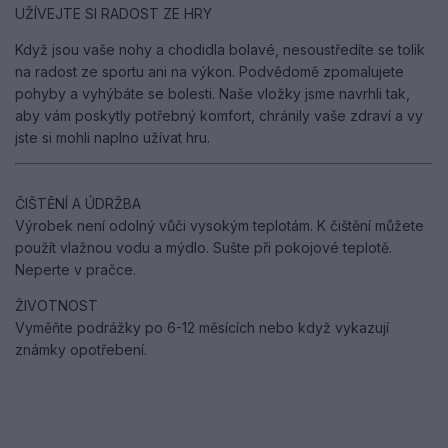
UŽÍVEJTE SI RADOST ZE HRY
Když jsou vaše nohy a chodidla bolavé, nesoustředíte se tolik
na radost ze sportu ani na výkon. Podvědomě zpomalujete
pohyby a vyhýbáte se bolesti. Naše vložky jsme navrhli tak,
aby vám poskytly potřebný komfort, chránily vaše zdraví a vy
jste si mohli naplno užívat hru.
ČIŠTĚNÍ A ÚDRŽBA
Výrobek není odolný vůči vysokým teplotám. K čištění můžete
použít vlažnou vodu a mýdlo. Sušte při pokojové teplotě.
Neperte v pračce.
ŽIVOTNOST
Vyměňte podrážky po 6-12 měsících nebo když vykazují
známky opotřebení.