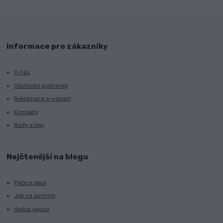
Informace pro zákazníky
O nás
Obchodní podmínky
Reklamace a vrácení
Kontakty
Rady a tipy
Nejčtenější na blogu
Péče o obuv
Jak na puchýře
Hallux vagus