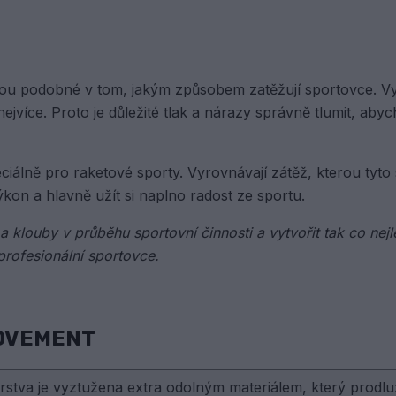
jsou podobné v tom, jakým způsobem zatěžují sportovce. Vyž
jvíce. Proto je důležité tlak a nárazy správně tlumit, abycho
ně pro raketové sporty. Vyrovnávají zátěž, kterou tyto spor
ýkon a hlavně užít si naplno radost ze sportu.
 a klouby v průběhu sportovní činnosti a vytvořit tak co n
profesionální sportovce.
OVEMENT
rstva je vyztužena extra odolným materiálem, který prodluž