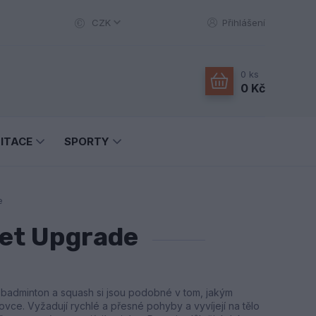
CZK
Přihlášení
0
ks
0 Kč
LITACE
SPORTY
e
et Upgrade
, badminton a squash si jsou podobné v tom, jakým
vce. Vyžadují rychlé a přesné pohyby a vyvíjejí na tělo