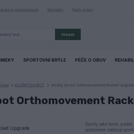
arance spokojenosti
Kontakty
Rady a tipy
Hledat
SMEKY
SPORTOVNÍ BRÝLE
PÉČE O OBUV
REHABI
Úvod
VLOŽKY DO BOT
Vložky do bot Orthomovement Racket Upgrad
 bot Orthomovement Rack
Sporty jako tenis, padel
způsobem zatěžují sporto