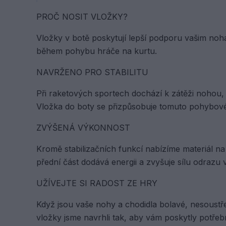
PROČ NOSIT VLOŽKY?
Vložky v botě poskytují lepší podporu vašim nohá
během pohybu hráče na kurtu.
NAVRŽENO PRO STABILITU
Při raketových sportech dochází k zátěži nohou,
Vložka do boty se přizpůsobuje tomuto pohybovém
ZVÝŠENÁ VÝKONNOST
Kromě stabilizačních funkcí nabízíme materiál na
přední část dodává energii a zvyšuje sílu odrazu
UŽÍVEJTE SI RADOST ZE HRY
Když jsou vaše nohy a chodidla bolavé, nesoustř
vložky jsme navrhli tak, aby vám poskytly potřebn