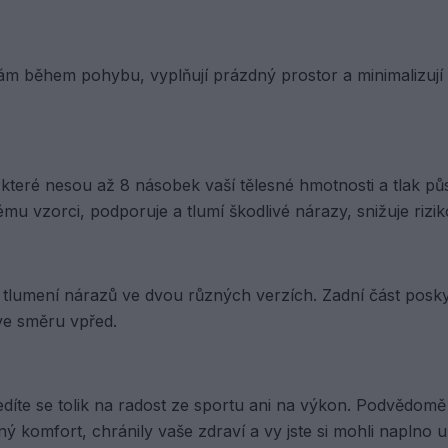
m během pohybu, vyplňují prázdný prostor a minimalizují tř
 které nesou až 8 násobek vaší tělesné hmotnosti a tlak pů
u vzorci, podporuje a tlumí škodlivé nárazy, snižuje rizik
 tlumení nárazů ve dvou různých verzích. Zadní část poskyt
 ve směru vpřed.
edíte se tolik na radost ze sportu ani na výkon. Podvědom
ý komfort, chránily vaše zdraví a vy jste si mohli naplno u