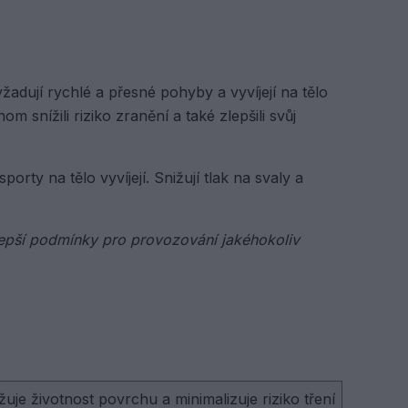
adují rychlé a přesné pohyby a vyvíjejí na tělo
m snížili riziko zranění a také zlepšili svůj
ty na tělo vyvíjejí. Snižují tlak na svaly a
ejlepší podmínky pro provozování jakéhokoliv
uje životnost povrchu a minimalizuje riziko tření