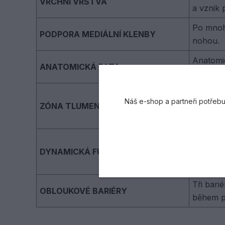
VRCHNÍ VRSTVA
a vznik 
Po mnoha
PODPORA MEDIÁLNÍ KLENBY
nohou.
Anatomic
ANATOMICKÁ PATA
přirozen
Limetkov
Náš e-shop a partneři potřebu
ZÓNA TLUMENÍ NÁRAZŮ
ideální 
ventilac
Černý ma
DYNAMICKÁ FUNKCE
tvrdý n
nárazy a
Tři bari
OBLOUKOVÉ BARIÉRY
během p