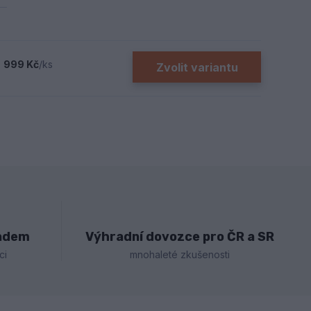
999 Kč
/
ks
Zvolit variantu
ladem
Výhradní dovozce pro ČR a SR
ci
mnohaleté zkušenosti