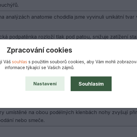
puchýřů.
 analýzách anatomie chodidla jsme vyvinuli unikátní tvar 
ká podpatěnka rozloží tlak pod patou, snižuje zatížení staž
ou funkci.
Zpracování cookies
ě zelená část podrážky je vyrobena z pružného materiálu E
jí Váš
souhlas
s použitím souborů cookies, aby Vám mohli zobrazov
při hraní raketových sportů, kde je zatěžovaná přední část p
informace týkající se Vašich zájmů.
i vzduchu v botě.
Souhlasím
Nastavení
teriál E.V.A. je dynamický a "živý", což znamená, že není 
a to, aby poskytoval potřebnou podporu během náročných 
 snižoval rotaci.
éry umístěné na obou podélných klenbách nohy zvyšují přiro
odání nebo smeče.