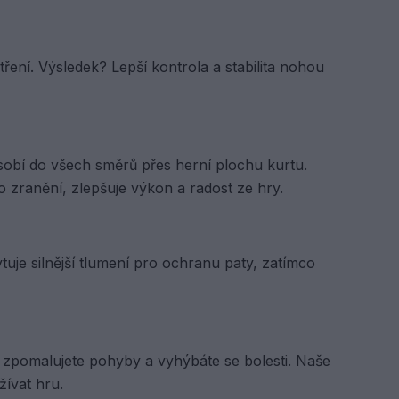
ení. Výsledek? Lepší kontrola a stabilita nohou
sobí do všech směrů přes herní plochu kurtu.
o zranění, zlepšuje výkon a radost ze hry.
uje silnější tlumení pro ochranu paty, zatímco
ě zpomalujete pohyby a vyhýbáte se bolesti. Naše
žívat hru.