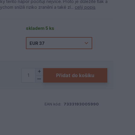
ky tento nápor pociťují nejvíce. Proto je důležité tlak a
chom snížili riziko zranění a také zl...
celý popis
skladem 5 ks
Přidat do košíku
EAN kód:
7333193005990