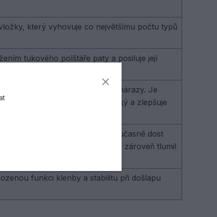
vložky, který vyhovuje co největšímu počtu typů
ením tukového polštáře paty a posiluje její
.V.A., který absorbuje škodlivé nárazy. Je
at
losky. Tento materiál je velmi lehký a zlepšuje
tuhý jako "mrtvý plast", ale je současně dost
pohybů v raketových sportech a zároveň tlumil
zenou funkci klenby a stabilitu při došlapu