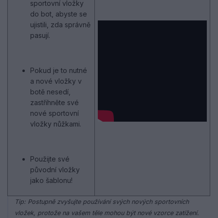
sportovní vložky
do bot, abyste se
ujistili, zda správně
pasují.
Pokud je to nutné
a nové vložky v
botě nesedí,
zastřihněte své
nové sportovní
vložky nůžkami.
Použijte své
původní vložky
jako šablonu!
Tip: Postupně zvyšujte používání svých nových sportovních
vložek, protože na vašem těle mohou být nové vzorce zatížení.