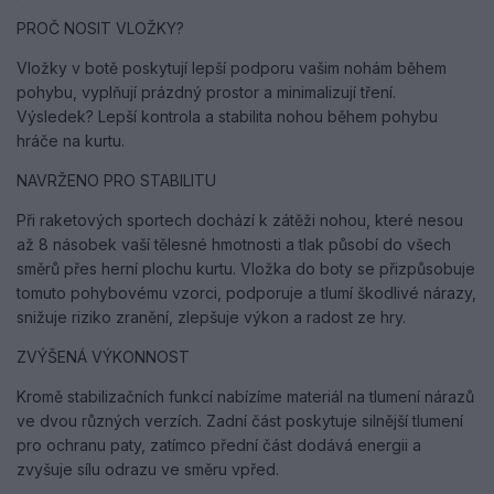
PROČ NOSIT VLOŽKY?
Vložky v botě poskytují lepší podporu vašim nohám během
pohybu, vyplňují prázdný prostor a minimalizují tření.
Výsledek? Lepší kontrola a stabilita nohou během pohybu
hráče na kurtu.
NAVRŽENO PRO STABILITU
Při raketových sportech dochází k zátěži nohou, které nesou
až 8 násobek vaší tělesné hmotnosti a tlak působí do všech
směrů přes herní plochu kurtu. Vložka do boty se přizpůsobuje
tomuto pohybovému vzorci, podporuje a tlumí škodlivé nárazy,
snižuje riziko zranění, zlepšuje výkon a radost ze hry.
ZVÝŠENÁ VÝKONNOST
Kromě stabilizačních funkcí nabízíme materiál na tlumení nárazů
ve dvou různých verzích. Zadní část poskytuje silnější tlumení
pro ochranu paty, zatímco přední část dodává energii a
zvyšuje sílu odrazu ve směru vpřed.