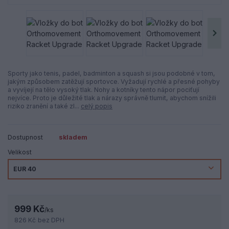
Sporty jako tenis, padel, badminton a squash si jsou podobné v tom,
jakým způsobem zatěžují sportovce. Vyžadují rychlé a přesné pohyby
a vyvíjejí na tělo vysoký tlak. Nohy a kotníky tento nápor pociťují
nejvíce. Proto je důležité tlak a nárazy správně tlumit, abychom snížili
riziko zranění a také zl...
celý popis
Dostupnost
skladem
Velikost
999 Kč
/
ks
826 Kč
bez DPH