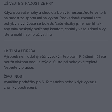
UŽÍVEJTE SI RADOST ZE HRY
Když jsou vaše nohy a chodidla bolavé, nesoustředíte se tolik
na radost ze sportu ani na výkon. Podvědomě zpomalujete
pohyby a vyhýbáte se bolesti. Naše vložky jsme navrhli tak,
aby vám poskytly potřebný komfort, chránily vaše zdraví a vy
jste si mohli naplno užívat hru.
ČIŠTĚNÍ A ÚDRŽBA
Výrobek není odolný vůči vysokým teplotám. K čištění můžete
použít vlažnou vodu a mýdlo. Sušte při pokojové teplotě.
Neperte v pračce.
ŽIVOTNOST
Vyměňte podrážky po 6-12 měsících nebo když vykazují
známky opotřebení.