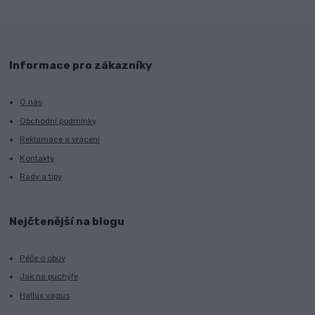
Informace pro zákazníky
O nás
Obchodní podmínky
Reklamace a vrácení
Kontakty
Rady a tipy
Nejčtenější na blogu
Péče o obuv
Jak na puchýře
Hallux vagus