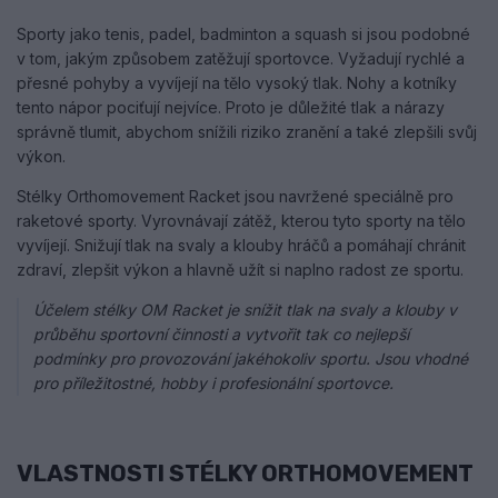
Sporty jako tenis, padel, badminton a squash si jsou podobné
v tom, jakým způsobem zatěžují sportovce. Vyžadují rychlé a
přesné pohyby a vyvíjejí na tělo vysoký tlak. Nohy a kotníky
tento nápor pociťují nejvíce. Proto je důležité tlak a nárazy
správně tlumit, abychom snížili riziko zranění a také zlepšili svůj
výkon.
Stélky Orthomovement Racket jsou navržené speciálně pro
raketové sporty. Vyrovnávají zátěž, kterou tyto sporty na tělo
vyvíjejí. Snižují tlak na svaly a klouby hráčů a pomáhají chránit
zdraví, zlepšit výkon a hlavně užít si naplno radost ze sportu.
Účelem stélky OM Racket je snížit tlak na svaly a klouby v
průběhu sportovní činnosti a vytvořit tak co nejlepší
podmínky pro provozování jakéhokoliv sportu. Jsou vhodné
pro příležitostné, hobby i profesionální sportovce.
VLASTNOSTI STÉLKY ORTHOMOVEMENT