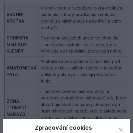
Vrchní vrstva je vyztužena extra odolným
VRCHNÍ
materiálem, který prodlužuje životnost
VRSTVA
povrchu a minimalizuje riziko tření a vznik
puchýřů.
PODPORA
Po mnoha analýzách anatomie chodidla
MEDIÁLNÍ
jsme vyvinuli unikátní tvar vložky, který
KLENBY
vyhovuje co největšímu počtu typů nohou.
Anatomická podpatěnka rozloží tlak pod
ANATOMICKÁ
patou, snižuje zatížení stažením tukového
PATA
polštáře paty a posiluje její přirozenou
funkci.
Limetkově zelená část podrážky je
vyrobena z pružného materiálu E.V.A., který
ZÓNA
absorbuje škodlivé nárazy. Je ideální při
TLUMENÍ
hraní raketových sportů, kde je zatěžovaná
NÁRAZŮ
přední část plosky. Tento materiál je velmi
lehký a zlepšuje ventilaci vzduchu v botě.
Zpracování cookies