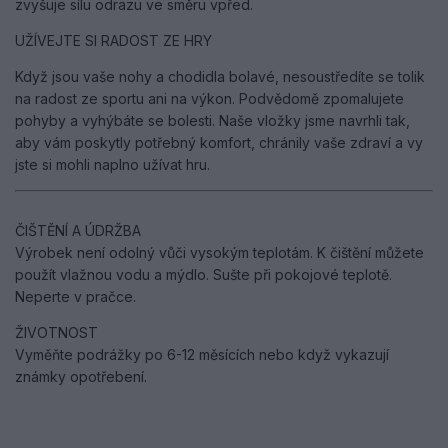
zvyšuje sílu odrazu ve směru vpřed.
UŽÍVEJTE SI RADOST ZE HRY
Když jsou vaše nohy a chodidla bolavé, nesoustředíte se tolik
na radost ze sportu ani na výkon. Podvědomě zpomalujete
pohyby a vyhýbáte se bolesti. Naše vložky jsme navrhli tak,
aby vám poskytly potřebný komfort, chránily vaše zdraví a vy
jste si mohli naplno užívat hru.
ČIŠTĚNÍ A ÚDRŽBA
Výrobek není odolný vůči vysokým teplotám. K čištění můžete
použít vlažnou vodu a mýdlo. Sušte při pokojové teplotě.
Neperte v pračce.
ŽIVOTNOST
Vyměňte podrážky po 6-12 měsících nebo když vykazují
známky opotřebení.