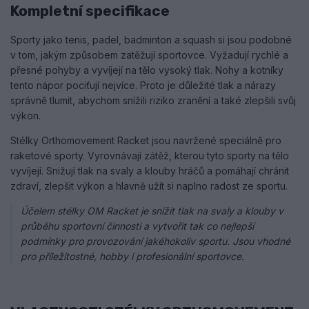
Kompletní specifikace
Sporty jako tenis, padel, badminton a squash si jsou podobné
v tom, jakým způsobem zatěžují sportovce. Vyžadují rychlé a
přesné pohyby a vyvíjejí na tělo vysoký tlak. Nohy a kotníky
tento nápor pociťují nejvíce. Proto je důležité tlak a nárazy
správně tlumit, abychom snížili riziko zranění a také zlepšili svůj
výkon.
Stélky Orthomovement Racket jsou navržené speciálně pro
raketové sporty. Vyrovnávají zátěž, kterou tyto sporty na tělo
vyvíjejí. Snižují tlak na svaly a klouby hráčů a pomáhají chránit
zdraví, zlepšit výkon a hlavně užít si naplno radost ze sportu.
Účelem stélky OM Racket je snížit tlak na svaly a klouby v
průběhu sportovní činnosti a vytvořit tak co nejlepší
podmínky pro provozování jakéhokoliv sportu. Jsou vhodné
pro příležitostné, hobby i profesionální sportovce.