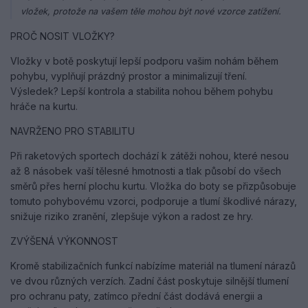
vložek, protože na vašem těle mohou být nové vzorce zatížení.
PROČ NOSIT VLOŽKY?
Vložky v botě poskytují lepší podporu vašim nohám během
pohybu, vyplňují prázdný prostor a minimalizují tření.
Výsledek? Lepší kontrola a stabilita nohou během pohybu
hráče na kurtu.
NAVRŽENO PRO STABILITU
Při raketových sportech dochází k zátěži nohou, které nesou
až 8 násobek vaší tělesné hmotnosti a tlak působí do všech
směrů přes herní plochu kurtu. Vložka do boty se přizpůsobuje
tomuto pohybovému vzorci, podporuje a tlumí škodlivé nárazy,
snižuje riziko zranění, zlepšuje výkon a radost ze hry.
ZVÝŠENÁ VÝKONNOST
Kromě stabilizačních funkcí nabízíme materiál na tlumení nárazů
ve dvou různých verzích. Zadní část poskytuje silnější tlumení
pro ochranu paty, zatímco přední část dodává energii a