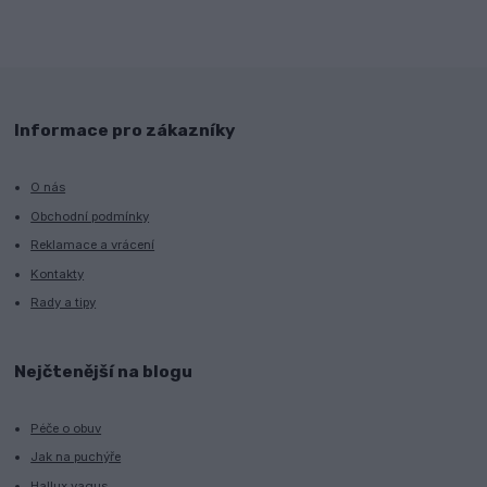
Informace pro zákazníky
O nás
Obchodní podmínky
Reklamace a vrácení
Kontakty
Rady a tipy
Nejčtenější na blogu
Péče o obuv
Jak na puchýře
Hallux vagus