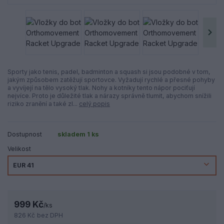
Sporty jako tenis, padel, badminton a squash si jsou podobné v tom,
jakým způsobem zatěžují sportovce. Vyžadují rychlé a přesné pohyby
a vyvíjejí na tělo vysoký tlak. Nohy a kotníky tento nápor pociťují
nejvíce. Proto je důležité tlak a nárazy správně tlumit, abychom snížili
riziko zranění a také zl...
celý popis
Dostupnost
skladem 1 ks
Velikost
999 Kč
/
ks
826 Kč
bez DPH