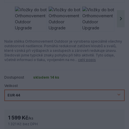
Naše stélka Orthomovement Outdoor je vyrobena speciálně všechny
outdoorové nadšence. Pomáhá redukovat zatížení kloubů a svalů,
které vzniká při výšlapech a sestupech a zároveň redukuje únavu.
Sledovali jsme typické znaky pohybu při této aktivitě. Tyto údaje,
včetně informací o tlaku, vyvíjeném na no...
celý popis
Dostupnost
skladem 14 ks
Velikost
1 599 Kč
/
ks
1 321 Kč
bez DPH