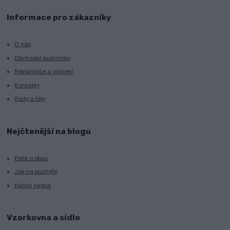
Informace pro zákazníky
O nás
Obchodní podmínky
Reklamace a vrácení
Kontakty
Rady a tipy
Nejčtenější na blogu
Péče o obuv
Jak na puchýře
Hallux vagus
Vzorkovna a sídlo