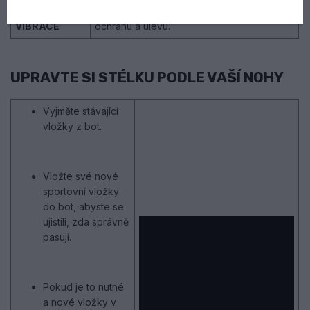
POHLCUJÍCÍ
kloubů a kostí a poskytuje zvýšenou
VIBRACE
ochranu a úlevu.
UPRAVTE SI STÉLKU PODLE VAŠÍ NOHY
Vyjměte stávající
vložky z bot.
Vložte své nové
sportovní vložky
do bot, abyste se
ujistili, zda správně
pasují.
Pokud je to nutné
a nové vložky v