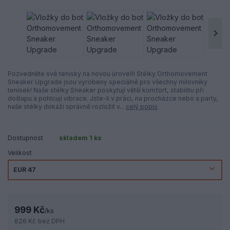
Pozvedněte své tenisky na novou úroveň! Stélky Orthomovement
Sneaker Upgrade jsou vyrobeny speciálně pro všechny milovníky
tenisek! Naše stélky Sneaker poskytují větší komfort, stabilitu při
došlapu a pohlcují vibrace. Jste-li v práci, na procházce nebo a party,
naše stélky dokáží správně rozložit v...
celý popis
Dostupnost
skladem 1 ks
Velikost
999 Kč
/
ks
826 Kč
bez DPH