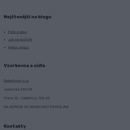
Nejčtenější na blogu
Péče o obuv
Jak na puchýře
Hallux vagus
Vzorkovna a sídlo
RaketSport s.r.o.
Jesenická 265/38
Praha 10 - Záběhlice, 106 00
NA ADRESE SE NENACHÁZÍ PRODEJNA
Kontakty